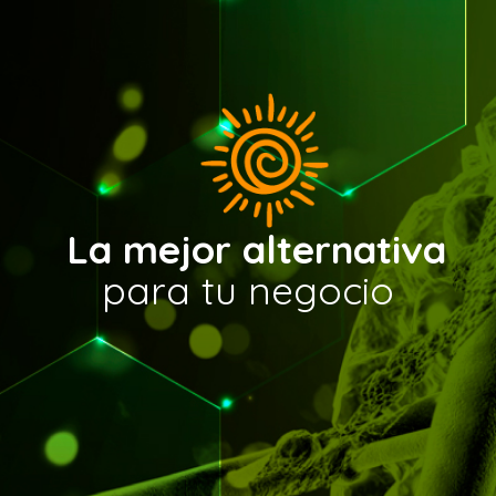
L
a
m
e
j
o
r
a
l
t
e
r
n
a
t
i
v
a
p
a
r
a
t
u
n
e
g
o
c
i
o