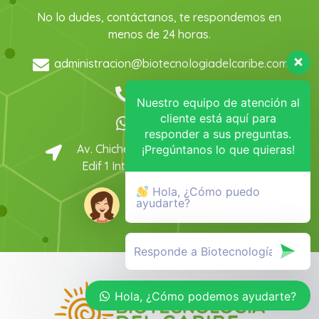
No lo dudes, contáctanos, te respondemos en
menos de 24 horas.
administracion@biotecnologiadelcaribe.com
998 255 4778
Nuestro equipo de atención al
cliente está aquí para
988 403 5672
responder a sus preguntas.
Av. Chichen Itza SM 32 Mza 12 Lote 1
¡Pregúntanos lo que quieras!
Edif 1 Int-C Cancún, Quintana Roo.
C.P.77508
Hola, ¿Cómo puedo
ayudarte?
Hola, ¿Cómo podemos ayudarte?