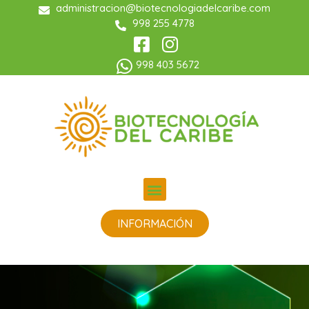
administracion@biotecnologiadelcaribe.com
998 255 4778
998 403 5672
INFORMACIÓN